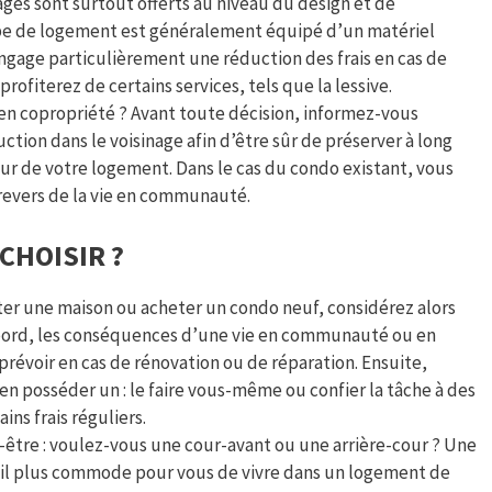
ages sont surtout offerts au niveau du design et de
ype de logement est généralement équipé d’un matériel
ngage particulièrement une réduction des frais en cas de
rofiterez de certains services, tels que la lessive.
en copropriété ? Avant toute décision, informez-vous
uction dans le voisinage afin d’être sûr de préserver à long
 de votre logement. Dans le cas du condo existant, vous
 revers de la vie en communauté.
CHOISIR ?
eter une maison ou acheter un condo neuf, considérez alors
abord, les conséquences d’une vie en communauté ou en
 prévoir en cas de rénovation ou de réparation. Ensuite,
 en posséder un : le faire vous-même ou confier la tâche à des
ins frais réguliers.
tre : voulez-vous une cour-avant ou une arrière-cour ? Une
st-il plus commode pour vous de vivre dans un logement de