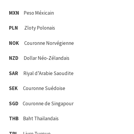
MXN
Peso Méxicain
PLN
Zloty Polonais
NOK
Couronne Norvégienne
NZD
Dollar Néo-Zélandais
SAR
Riyal d’Arabie Saoudite
SEK
Couronne Suédoise
SGD
Couronne de Singapour
THB
Baht Thaïlandais
TRI
Livre Turque